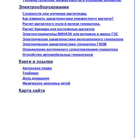
Электрооборудование
Сложности при изучении магнетизма.
Как измерить характеристики неизвестного магнита?
Расчет магнитного поля в железе генератора.
Расчет бандажа для постоянных магнитов
Электрогенераторы ВИНДЭК для ветряков и микро ГЭС
Электрические характеристики велосипедного генератора
Электрические характеристики генератора Г303В
Определение внутреннего сопротивлениия генератора
Устройство автомобильных генераторов
Книги и ссылки
Авторское право
Трейдинг
Дела домашние
Физическое здоровье детей
Карта сайта