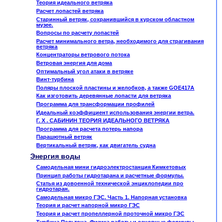
Теория идеального ветряка
Расчет лопастей ветряка
Старинный ветряк, сохранившийся в курском областном
музее.
Вопросы по расчету лопастей
Расчет минимального ветра, необходимого для страгивания
ветряка
Концентраторы ветрового потока
Ветровая энергия для дома
Оптимальный угол атаки в ветряке
Винт-турбина
Поляры плоской пластины и желобков, а также GOE417A
Как изготовить деревянные лопасти для ветряка
Программа для трансформации профилей
Идеальный коэффициент использования энергии ветра.
Г. X . САБИНИН ТЕОРИЯ ИДЕАЛЬНОГО ВЕТРЯКА
Программа для расчета потерь напора
Парашютный ветряк
Вертикальный ветряк, как двигатель судна
Энергия воды
Самодельная мини гидроэлектростанция Кимкетовых
Принцип работы гидротарана и расчетные формулы.
Статья из довоенной технической энциклопедии про
гидротаран.
Самодельная микро ГЭС. Часть 1. Напорная установка
Теория и расчет напорной микро ГЭС
Теория и расчет пропеллерной проточной микро ГЭС
Турбина Пельтона. Физика работы и основные формулы.