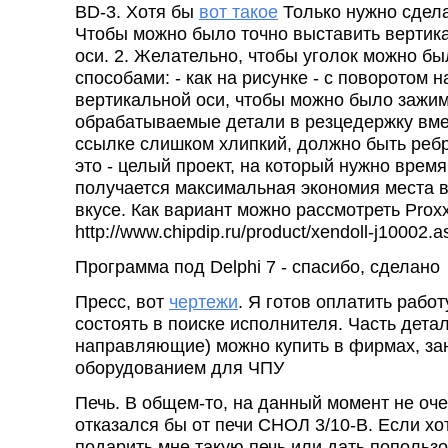
BD-3. Хотя бы
вот такое
Только нужно сдела
Чтобы можно было точно выставить вертик
оси. 2. Желательно, чтобы уголок можно б
способами: - как на рисунке - с поворотом н
вертикальной оси, чтобы можно было зажи
обрабатываемые детали в резцедержку вмес
ссылке слишком хлипкий, должно быть ребр
это - целый проект, на который нужно время
получается максимальная экономия места в
вкусе. Как вариант можно рассмотреть Prox
http://www.chipdip.ru/product/xendoll-j10002.a
Программа под Delphi 7 - спасибо, сделано
Пресс, вот
чертежи
. Я готов оплатить рабо
состоять в поиске исполнителя. Часть дета
направляющие) можно купить в фирмах, з
оборудованием для ЧПУ
Печь. В общем-то, на данный момент не оче
отказался бы от печи СНОЛ 3/10-В. Если хо
подарить мне такую печь или дать попользо